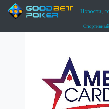
Новости, с
Спортивный