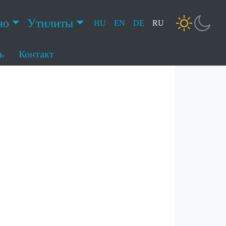
но
Утилиты
HU
EN
DE
RU
ь
Контакт