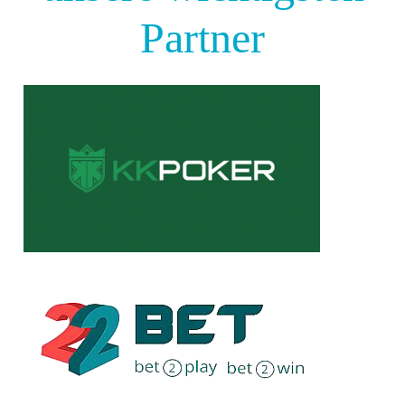
Partner