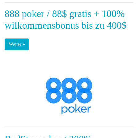
888 poker / 88$ gratis + 100%
wilkommensbonus bis zu 400$
Weiter »