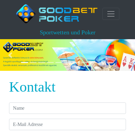
Sportwetten und Poker
vorheriges
nächs
Kontakt