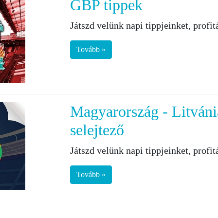
GBP tippek
Játszd velünk napi tippjeinket, profi
Tovább »
Magyarország - Litván
selejtező
Játszd velünk napi tippjeinket, profi
Tovább »