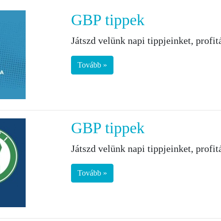
GBP tippek
Játszd velünk napi tippjeinket, profi
Tovább »
GBP tippek
Játszd velünk napi tippjeinket, profi
Tovább »