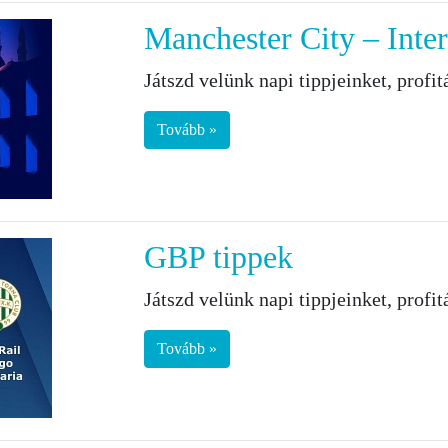
Manchester City – Inte
Játszd velünk napi tippjeinket, profi
Tovább »
GBP tippek
Játszd velünk napi tippjeinket, profi
Tovább »