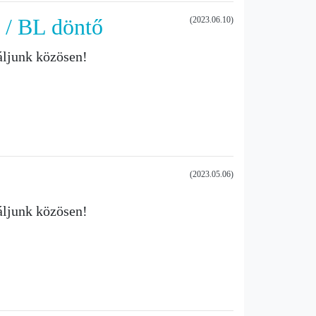
r / BL döntő
(2023.06.10)
táljunk közösen!
(2023.05.06)
táljunk közösen!