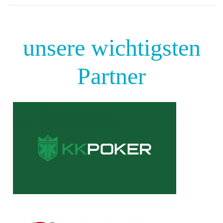
unsere wichtigsten
Partner