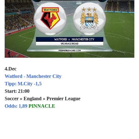
4.Dec
Watford - Manchester City
Tipp: M.City -1,5
Start: 21:00
Soccer » England » Premier League
Odds: 1,89
PINNACLE