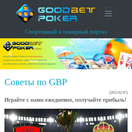
Спортивный и покерный портал
Предыдущая
Сле
Советы по GBP
(2023.02.07)
Играйте с нами ежедневно, получайте прибыль!