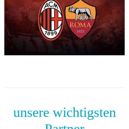
unsere wichtigsten
Partner