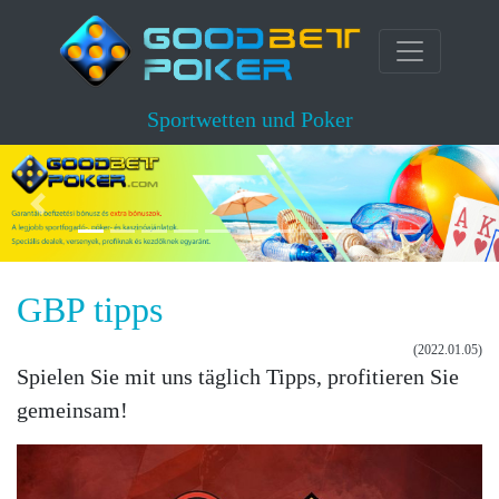
Sportwetten und Poker
vorheriges
nächs
GBP tipps
(2022.01.05)
Spielen Sie mit uns täglich Tipps, profitieren Sie
gemeinsam!