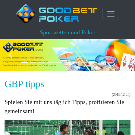
Sportwetten und Poker
vorheriges
nächs
GBP tipps
(2019.12.25)
Spielen Sie mit uns täglich Tipps, profitieren Sie
gemeinsam!