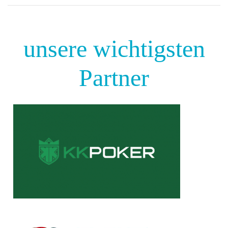
unsere wichtigsten
Partner