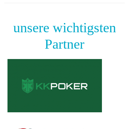
unsere wichtigsten
Partner