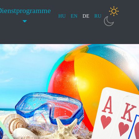
Dienstprogramme
HU
EN
DE
RU
nächstes