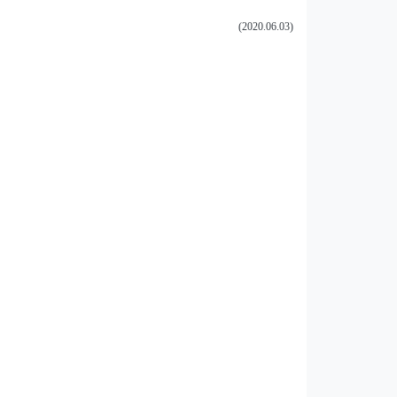
(2020.06.03)