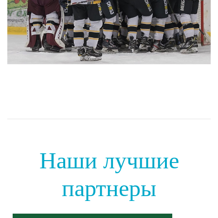
Наши лучшие
партнеры