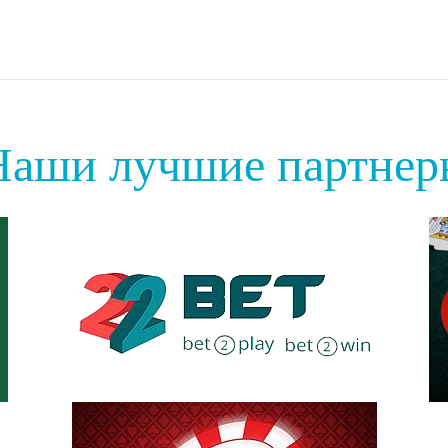
Наши лучшие партнер