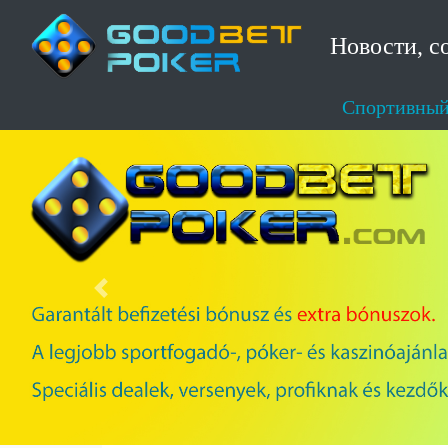
Новости, с
Спортивный
Предыдущая